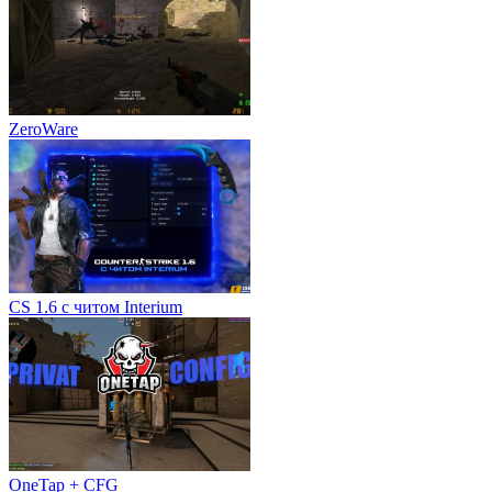
ZeroWare
CS 1.6 с читом Interium
OneTap + CFG