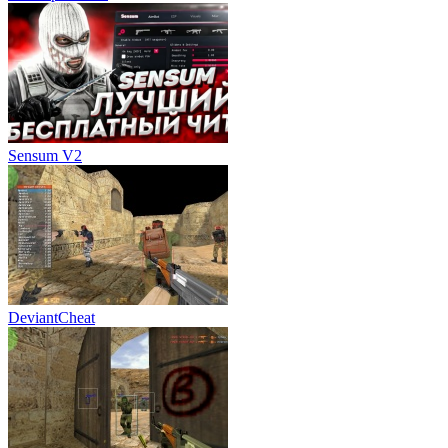
Sensum V2
DeviantCheat