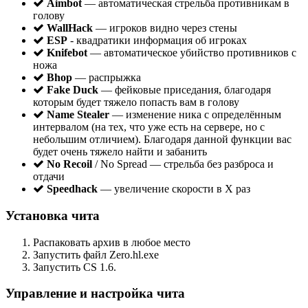
Aimbot
— автоматическая стрельба противникам в
голову
WallHack
— игроков видно через стены
ESP
- квадратики информация об игроках
Knifebot
— автоматическое убийство противников с
ножа
Bhop
— распрыжка
Fake Duck
— фейковые приседания, благодаря
которым будет тяжело попасть вам в голову
Name Stealer
— изменение ника с определённым
интервалом (на тех, что уже есть на сервере, но с
небольшим отличием). Благодаря данной функции вас
будет очень тяжело найти и забанить
No Recoil
/ No Spread — стрельба без разброса и
отдачи
Speedhack
— увеличение скорости в Х раз
Установка чита
Распаковать архив в любое место
Запустить файл Zero.hl.exe
Запустить CS 1.6.
Управление и настройка чита