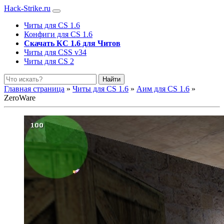
Hack-Strike.ru
Читы для CS 1.6
Конфиги для CS 1.6
Скачать КС 1.6 для Читов
Читы для CSS v34
Читы для CS 2
Найти
Главная страница
»
Читы для CS 1.6
»
Аим для CS 1.6
»
ZeroWare