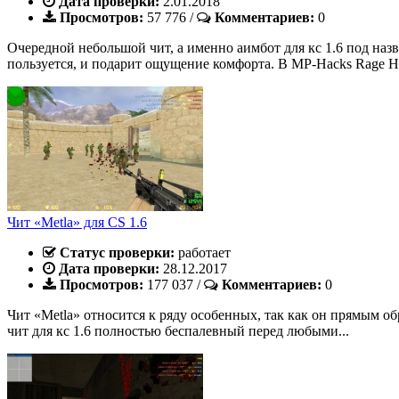
Дата проверки:
2.01.2018
Просмотров:
57 776
/
Комментариев:
0
Очередной небольшой чит, а именно аимбот для кс 1.6 под наз
пользуется, и подарит ощущение комфорта. В MP-Hacks Rage Ho
Чит «Metla» для CS 1.6
Статус проверки:
работает
Дата проверки:
28.12.2017
Просмотров:
177 037
/
Комментариев:
0
Чит «Metla» относится к ряду особенных, так как он прямым о
чит для кс 1.6 полностью беспалевный перед любыми...