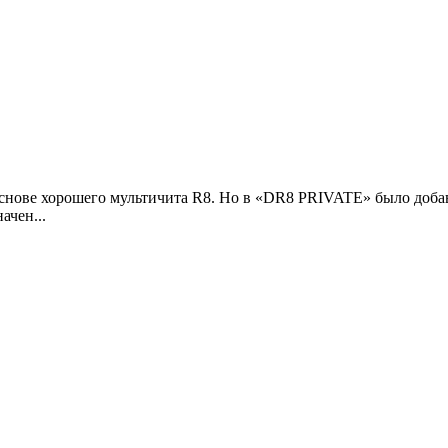
 основе хорошего мультичита R8. Но в «DR8 PRIVATE» было доб
ачен...