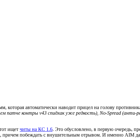
амм, которая автоматически наводит прицел на голову противни
нем патче контры v43 спидхак уже редкость)
, No-Spread (анти-р
 тот ищет
читы на КС 1.6
. Это обусловлено, в первую очередь, п
ть, причем побеждать с внушительным отрывом. И именно AIM д