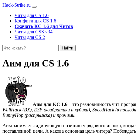
Hack-Strike.ru
Читы для CS 1.6
Конфиги для CS 1.6
Скачать КС 1.6 для Читов
Читы для CSS v34
Читы для CS 2
Найти
Аим для CS 1.6
Аим для КС 1.6
– это разновидность чит-прогр
WallHack (ВХ), ESP (квадратики и кубики), SpeedHack
(в послед
BunnyHop (распрыжка) и прочими.
Аим занимает лидирующую позицию у рядового игрока, когда
поставленной цели. А какова основная цель читера? Побежда