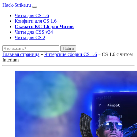
Hack-Strike.ru
Читы для CS 1.6
Конфиги для CS 1.6
Скачать КС 1.6 для Читов
Читы для CSS v34
Читы для CS 2
Найти
Главная страница
»
Читерские сборки CS 1.6
» CS 1.6 с читом
Interium