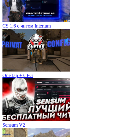
CS 1.6 с читом Interium
OneTap + CFG
Sensum V2