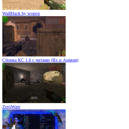
WallHack by wopox
Сборка КС 1.6 с читами (Вх и Аимом)
ZeroWare