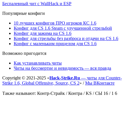
Беспалевный чит с WallHack и ESP
Популярные конфиги
10 лучших конфигов ПРО игроков КС 1.6
Конфиг для CS 1.6 Steam с улучшенной стрельбой
Конфиг для зажима на CS 1.6
Конфиг для стрельбы без разброса и отдачи на CS 1.6
Конфиг с маленьким прицелом для CS 1.6
Возможно пригодится
Как устанавливать читы
Читы на бессмертие и невидимость — вся правда
Copyright ©
2021-2025
«
Hack-Strike.Ru
— читы для Counter-
Strike 1.6, Global Offensive, Source, CS 2
» /
Мы ВКонтакте
Также называют: Контр-Страйк / Контра / KS / СЫ 16 / 1 6